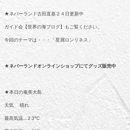
★ネバーランド古田直基２４日更新中
ガイド会【世界の海ブログ】
もご覧ください。
今回のテーマは・・・「
星屑ロンリネス
」
★
ネバーランドオンラインショップにてグッズ販売中
★本日の奄美大島
天気 晴れ
最高気温…２3℃