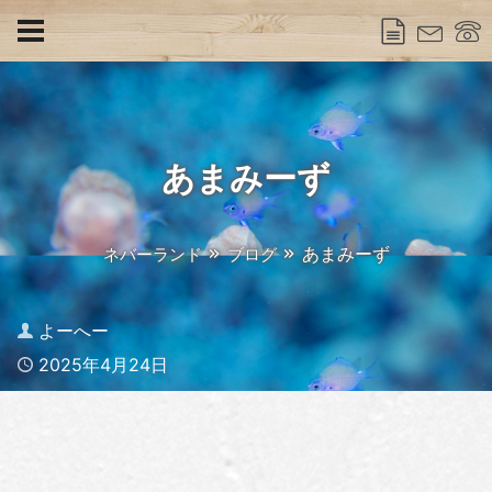
あまみーず
あまみーず
ネバーランド
ブログ
Author
よーへー
Published
2025年4月24日