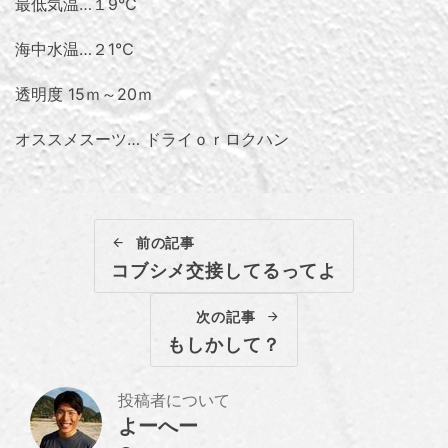
最低気温…１9℃
海中水温…２1℃
透明度 15ｍ～20ｍ
オススメスーツ… ドライｏｒロクハン
前の記事
コブシメ交接してるってよ
次の記事
もしかして？
投稿者について
よーへー