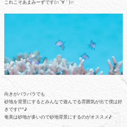
これこそあまみーずです(∩´∀｀)∩
向きがバラバラでも
砂地を背景にするとみんなで遊んでる雰囲気が出て僕は好
きです(^^♪
奄美は砂地が多いので砂地背景にするのがオススメ♪