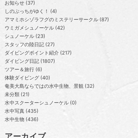
お知らせ
37
しのぶっちがゆく！
4
アマミホシゾラフグのミステリーサークル
87
ウミガメシュノーケル
42
シュノーケル
23
スタッフの陸日記
27
ダイビングポイント紹介
217
ダイビング日記
1807
ツアー＆旅行
6
体験ダイビング
40
奄美大島ならではの水中生物、景観
32
未分類
21
水中スクーターシュノーケル
0
水中写真
435
水中生物
436
アーカイブ