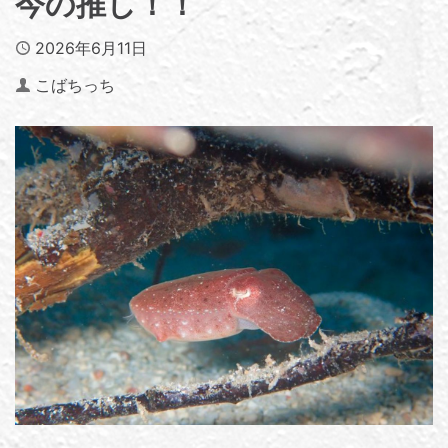
今の推し！！
Published
2026年6月11日
Author
こばちっち