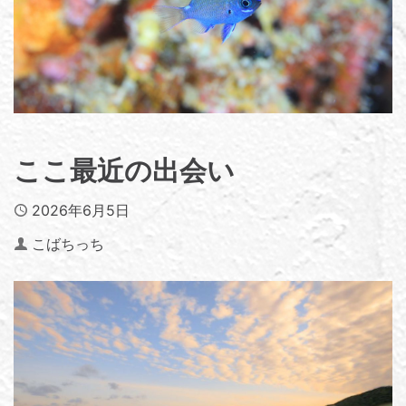
ここ最近の出会い
Published
2026年6月5日
Author
こばちっち