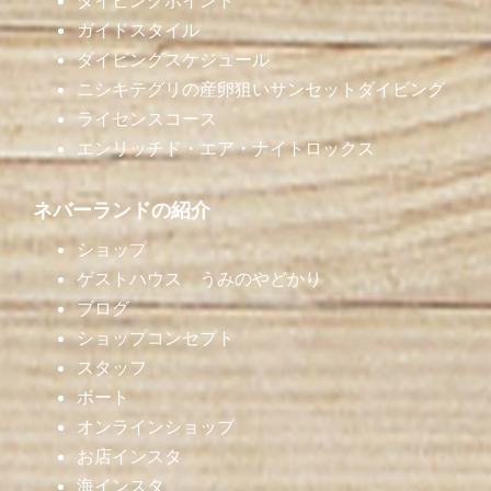
ダイビングポイント
ガイドスタイル
ダイビングスケジュール
ニシキテグリの産卵狙いサンセットダイビング
ライセンスコース
エンリッチド・エア・ナイトロックス
ネバーランドの紹介
ショップ
ゲストハウス うみのやどかり
ブログ
ショップコンセプト
スタッフ
ボート
オンラインショップ
お店インスタ
海インスタ