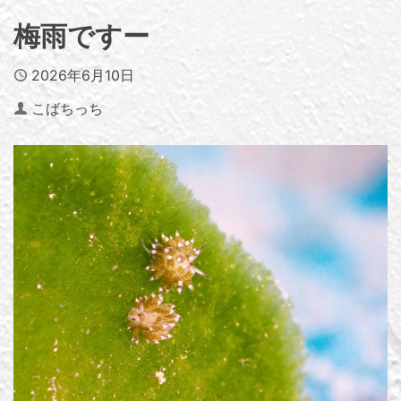
梅雨ですー
Published
2026年6月10日
Author
こばちっち