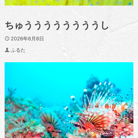
ちゅううううううううし
Published
2026年6月8日
Author
ふるた