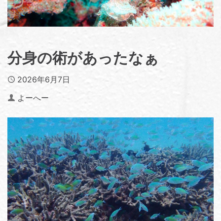
分身の術があったなぁ
Published
2026年6月7日
Author
よーへー