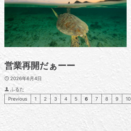
営業再開だぁーー
Published
2026年6月4日
Author
ふるた
Previous
1
2
3
4
5
6
7
8
9
10