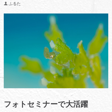
Author
ふるた
フォトセミナーで大活躍