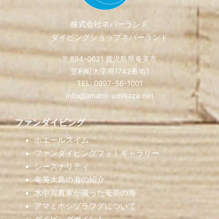
株式会社ネバーランド
ダイビングショップネバーランド
〒894-0621 鹿児島県奄美市
笠利町大字用1742番地1
TEL: 0997-56-1001
info@amami-umikaze.net
ファンダイビング
ホエールスイム
ファンダイビングフォトギャラリー
シーズナリティ
奄美大島の海の紹介
水中写真家が撮った奄美の海
アマミホシゾラフグについて