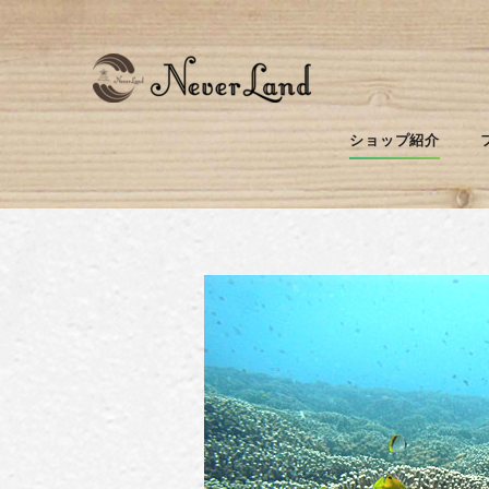
頑張るぞ！オレっ
ショップ紹介
今日は午前中に１ビーチ、午後から