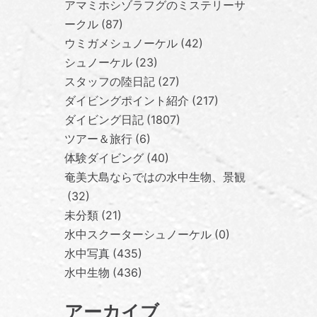
アマミホシゾラフグのミステリーサ
ークル
87
ウミガメシュノーケル
42
シュノーケル
23
スタッフの陸日記
27
ダイビングポイント紹介
217
ダイビング日記
1807
ツアー＆旅行
6
体験ダイビング
40
奄美大島ならではの水中生物、景観
32
未分類
21
水中スクーターシュノーケル
0
水中写真
435
水中生物
436
アーカイブ