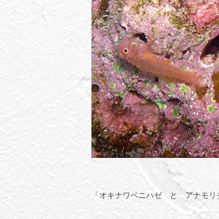
「オキナワベニハゼ と アナモリ