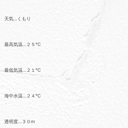
天気…くもり
最高気温…２５℃
最低気温…２１℃
海中水温…２４℃
透明度…３０ⅿ