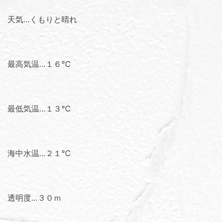
天気…くもりと晴れ
最高気温…１６℃
最低気温…１３℃
海中水温…２１℃
透明度…３０ｍ