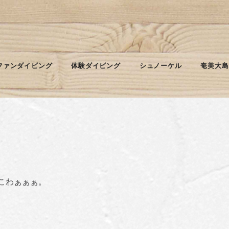
真を撮ったぞ！奄美の海の春。
ファンダイビング
体験ダイビング
シュノーケル
奄美大島
さん、運命のお相手と愛と将来を誓い合いませんか？」
こわぁぁぁ。