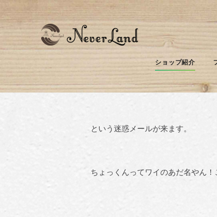
春を感じろ！の写
ショップ紹介
「誰よりも…愛してる…ちょっくん
という迷惑メールが来ます。
ちょっくんってワイのあだ名やん！