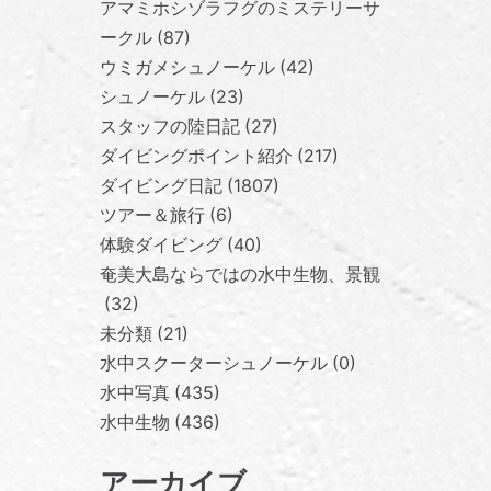
アマミホシゾラフグのミステリーサ
ークル
87
ウミガメシュノーケル
42
シュノーケル
23
スタッフの陸日記
27
ダイビングポイント紹介
217
ダイビング日記
1807
ツアー＆旅行
6
体験ダイビング
40
奄美大島ならではの水中生物、景観
32
未分類
21
水中スクーターシュノーケル
0
水中写真
435
水中生物
436
アーカイブ