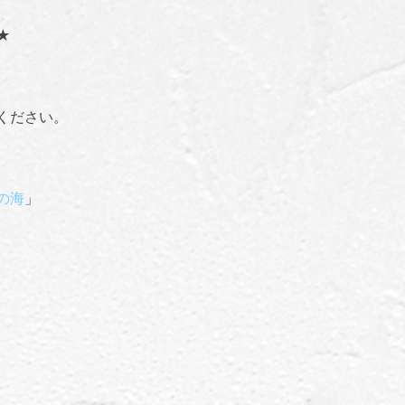
★
ください。
の海
」