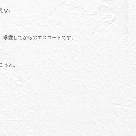
えな。
、求愛してからのエスコートです。
こっと。