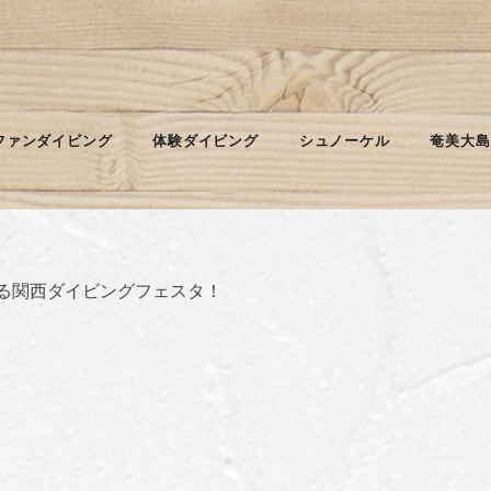
´ω｀)
ファンダイビング
体験ダイビング
シュノーケル
奄美大島
る関西ダイビングフェスタ！