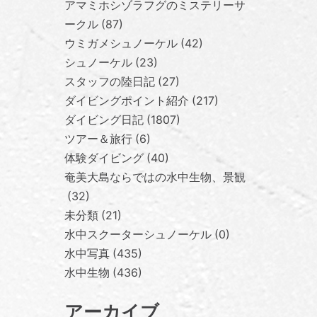
アマミホシゾラフグのミステリーサ
ークル
87
ウミガメシュノーケル
42
シュノーケル
23
スタッフの陸日記
27
ダイビングポイント紹介
217
ダイビング日記
1807
ツアー＆旅行
6
体験ダイビング
40
奄美大島ならではの水中生物、景観
32
未分類
21
水中スクーターシュノーケル
0
水中写真
435
水中生物
436
アーカイブ