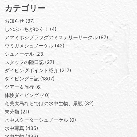
カテゴリー
お知らせ
37
しのぶっちがゆく！
4
アマミホシゾラフグのミステリーサークル
87
ウミガメシュノーケル
42
シュノーケル
23
スタッフの陸日記
27
ダイビングポイント紹介
217
ダイビング日記
1807
ツアー＆旅行
6
体験ダイビング
40
奄美大島ならではの水中生物、景観
32
未分類
21
水中スクーターシュノーケル
0
水中写真
435
水中生物
436