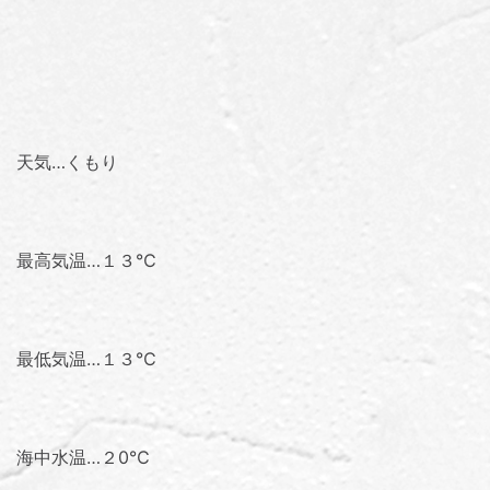
天気…くもり
最高気温…１３℃
最低気温…１３℃
海中水温…２0℃