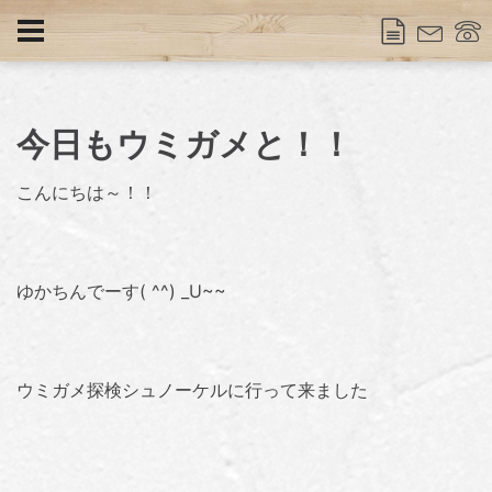
今日もウミガメと！！
こんにちは～！！
ゆかちんでーす( ^^) _U~~
ウミガメ探検シュノーケルに行って来ました