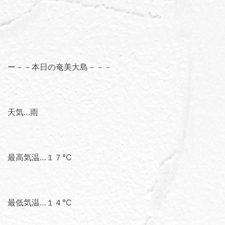
ー－－本日の奄美大島－－－
天気…雨
最高気温…１７℃
最低気温…１４℃