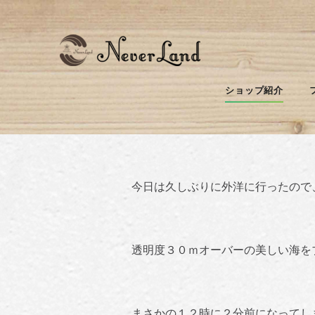
久しぶりの青だっ
ショップ紹介
今日は久しぶりに外洋に行ったので
透明度３０ｍオーバーの美しい海を
まさかの１２時に２分前になってし