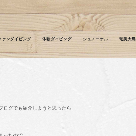
たんだが・・・
ファンダイビング
体験ダイビング
シュノーケル
奄美大島
、
ブログでも紹介しようと思ったら
まったので、