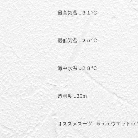
最高気温…３１℃
最低気温…２５℃
海中水温…２８℃
透明度…30ⅿ
オススメスーツ…５ｍｍウエットor