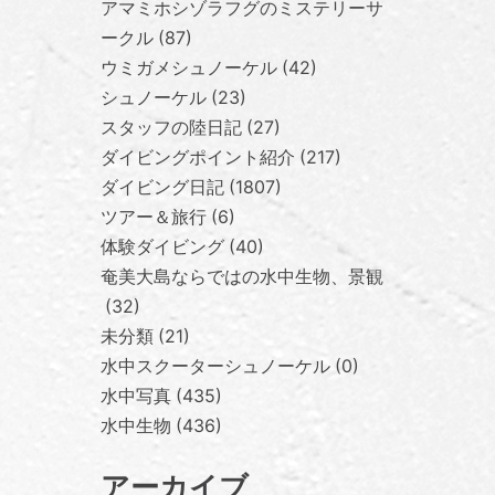
アマミホシゾラフグのミステリーサ
ークル
87
ウミガメシュノーケル
42
シュノーケル
23
スタッフの陸日記
27
ダイビングポイント紹介
217
ダイビング日記
1807
ツアー＆旅行
6
体験ダイビング
40
奄美大島ならではの水中生物、景観
32
未分類
21
水中スクーターシュノーケル
0
水中写真
435
水中生物
436
アーカイブ