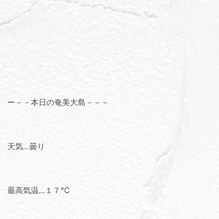
ー－－本日の奄美大島－－－
天気…曇り
最高気温…１７℃