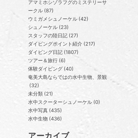
アマミホシゾラフグのミステリーサ
ークル
87
ウミガメシュノーケル
42
シュノーケル
23
スタッフの陸日記
27
ダイビングポイント紹介
217
ダイビング日記
1807
ツアー＆旅行
6
体験ダイビング
40
奄美大島ならではの水中生物、景観
32
未分類
21
水中スクーターシュノーケル
0
水中写真
435
水中生物
436
アーカイブ