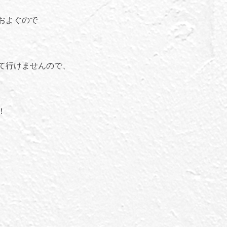
およぐので
て行けませんので、
！