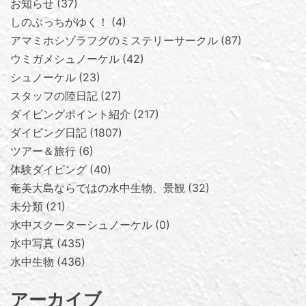
お知らせ
37
しのぶっちがゆく！
4
アマミホシゾラフグのミステリーサークル
87
ウミガメシュノーケル
42
シュノーケル
23
スタッフの陸日記
27
ダイビングポイント紹介
217
ダイビング日記
1807
ツアー＆旅行
6
体験ダイビング
40
奄美大島ならではの水中生物、景観
32
未分類
21
水中スクーターシュノーケル
0
水中写真
435
水中生物
436
アーカイブ