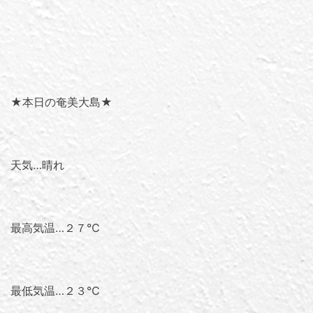
★本日の奄美大島★
天気…晴れ
最高気温…２７℃
最低気温…２３℃