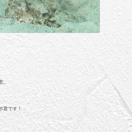
君。
ポ君です！