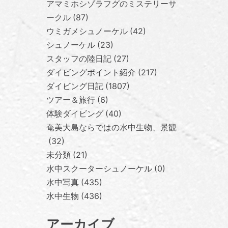
アマミホシゾラフグのミステリーサ
ークル
87
ウミガメシュノーケル
42
シュノーケル
23
スタッフの陸日記
27
ダイビングポイント紹介
217
ダイビング日記
1807
ツアー＆旅行
6
体験ダイビング
40
奄美大島ならではの水中生物、景観
32
未分類
21
水中スクーターシュノーケル
0
水中写真
435
水中生物
436
アーカイブ