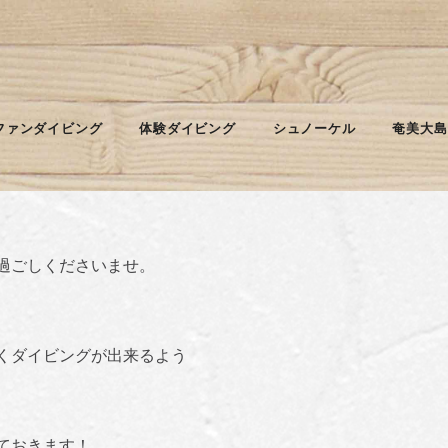
ファンダイビング
体験ダイビング
シュノーケル
奄美大島
ルス。
過ごしくださいませ。
くダイビングが出来るよう
ておきます！