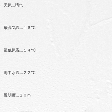
天気…晴れ
最高気温…１６℃
最低気温…１４℃
海中水温…２２℃
透明度…２０ｍ