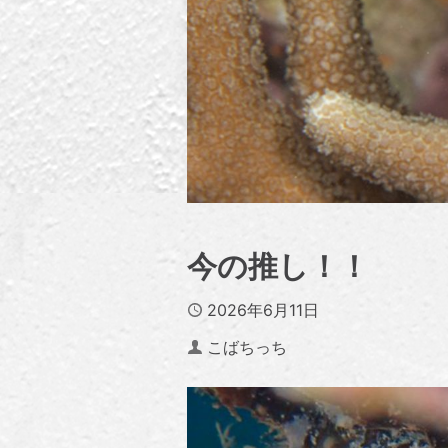
今の推し！！
Published
2026年6月11日
Author
こばちっち